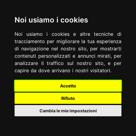
At our web site you may find some info, but
it is much
IT
EN
faster to contact us
: you will discover in few minutes
Noi usiamo i cookies
that we can be the right law firm for your needs.
Home
Profile
Memberships
Areas
Issue
Consultations
Resources
Careers
News
Noi usiamo i cookies e altre tecniche di
tracciamento per migliorare la tua esperienza
di navigazione nel nostro sito, per mostrarti
Powered by
Translate
contenuti personalizzati e annunci mirati, per
analizzare il traffico sul nostro sito, e per
capire da dove arrivano i nostri visitatori.
Accetto
Rifiuto
Cambia le mie impostazioni